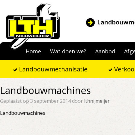
Home
Wat doen we?
Aanbod
Afg
Landbouwmechanisatie
Verkoo
Landbouwmachines
Geplaatst op 3 september 2014 door
lthnijmeijer
Landbouwmachines