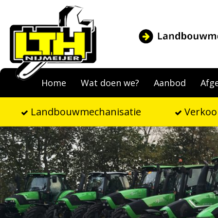
Home
Wat doen we?
Aanbod
Afg
Landbouwmechanisatie
Verkoo