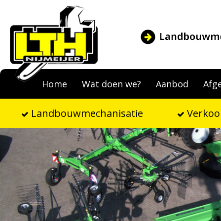
Home
Wat doen we?
Aanbod
Afg
Landbouwmechanisatie
Verkoo