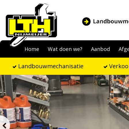
Home
Wat doen we?
Aanbod
Afg
Landbouwmechanisatie
Verkoo