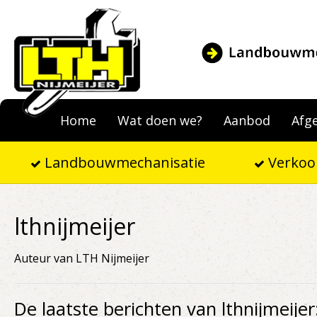
Home
Wat doen we?
Aanbod
Afg
Landbouwmechanisatie
Verkoo
lthnijmeijer
Auteur van LTH Nijmeijer
De laatste berichten van lthnijmeijer