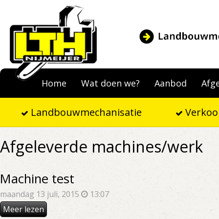
Home
Wat doen we?
Aanbod
Afg
Landbouwmechanisatie
Verkoo
Afgeleverde machines/werk
Machine test
maandag 13 juli, 2015
13:07
Meer lezen